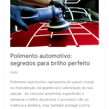
e
Conquista
o
Título
de
Produção
no
Rali
Taklimakan
Polimento automotivo:
segredos para brilho perfeito
Auto
Polimento automotivo representa um passo crucial
na manutenção da aparência e valorização do seu
veículo. Ao remover arranhões superficiais e
restaurar o brilho da pintura, o processo não só
melhora a estética, mas também protege contra