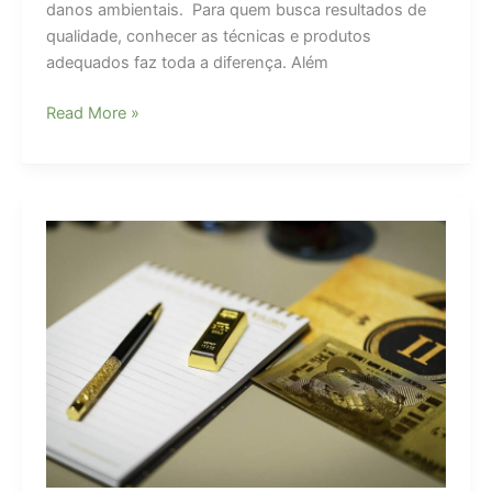
danos ambientais. Para quem busca resultados de
qualidade, conhecer as técnicas e produtos
adequados faz toda a diferença. Além
Polimento
Read More »
automotivo:
segredos
para
brilho
perfeito