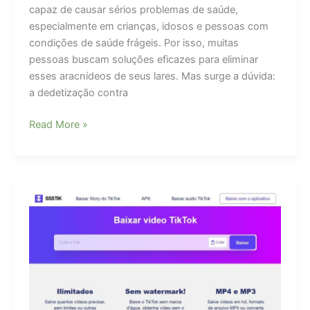
capaz de causar sérios problemas de saúde,
especialmente em crianças, idosos e pessoas com
condições de saúde frágeis. Por isso, muitas
pessoas buscam soluções eficazes para eliminar
esses aracnídeos de seus lares. Mas surge a dúvida:
a dedetização contra
Dedetização
Read More »
Contra
Escorpião
Funciona?
Entenda
a
Realidade