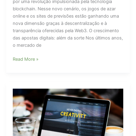
por uma revolução impulsionada pela tecnologia
blockchain. Nesse novo cenário, os jogos de azar
online e os sites de previsões estão ganhando uma
nova dimensão graças à descentralização e à
transparência oferecidas pela Web3. O crescimento
das apostas digitais: além da sorte Nos últimos anos,
o mercado de
Transformação
Read More »
no
entretenimento:
palpites
online
evoluem
com
suporte
da
Web3