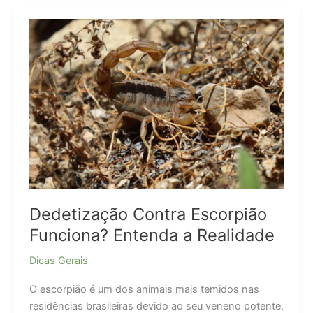
de
viagens
na
Black
Friday
Dedetização Contra Escorpião
Funciona? Entenda a Realidade
Dicas Gerais
O escorpião é um dos animais mais temidos nas
residências brasileiras devido ao seu veneno potente,