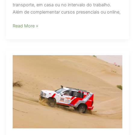
transporte, em casa ou no intervalo do trabalho.
Além de complementar cursos presenciais ou online,
Quais
Read More »
os
melhores
aplicativos
para
aprender
falar
inglês?