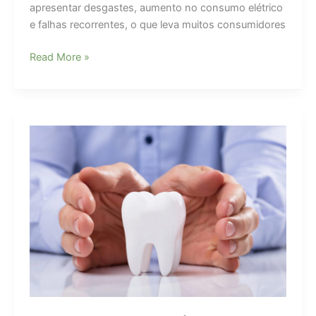
apresentar desgastes, aumento no consumo elétrico
e falhas recorrentes, o que leva muitos consumidores
Quando
Read More »
e
como
comprar
uma
geladeira
nova?