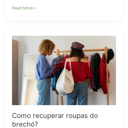
Criação
Read More »
de
Landing
Page:
Como
Converter
Visitantes
em
Clientes
Como recuperar roupas do
brechó?