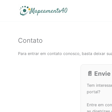
Ir
para
o
conteúdo
Contato
Para entrar em contato conosco, basta deixar 
📄 Envie
Tem interess
portal?
Entre em con
as diretrizes