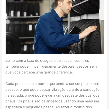
Junto com a taxa de desgaste de seus pneus, eles
também podem ficar ligeiramente desbalanceados sem
que você perceba uma grande diferença.
Cada pneu tem um ponto que tende a ser um pouco mais
pesado, o que pode causar vibração durante a condução
na estrada, o que pode levar a um desgaste desigual dos
pneus. Os pneus são balanceados usando uma máquina
específica e pequenos pesos. Ao fazer o rodízio dos